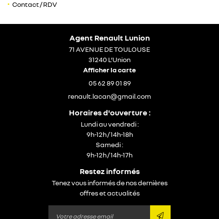
Contact / RDV
05 62 89 01 89
Agent Renault Lunion
En cochant cette case, vous consentez à recevoir nos propositions commerciales
71 AVENUE DE TOULOUSE
à l'adresse email indiqué ci-dessus. Vous pouvez vous désinscrire à tout moment
en utilisant
le formulaire de désinscription
.
31240 L’Union
Afficher la carte
inscription
05 62 89 01 89
Restez infor
Horaires d'ouverture :
inscription newsle
Lundi au vendredi :
9h-12h / 14h-18h
Samedi :
9h-12h / 14h-17h
Restez informés
Tenez vous informés de nos dernières
offres et actualités