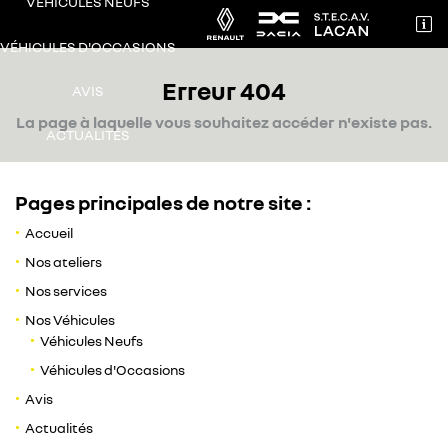
VÉHICULES NEUFS

71 AVENUE DE TOULOUSE
VÉHICULES D'OCCASIONS
31240 L’Union
Erreur 404
05 62 89 01 89
AVIS
La page à laquelle vous souhaitez accéder n'existe pas.
ACTUALITÉS
CONTACT / RDV
Pages principales de notre site :
Accueil
Nos ateliers
Nos services
Adresse email de réception

Nos Véhicules
Véhicules Neufs
Recopier le code ci-contre

Véhicules d'Occasions
Avis
Rafraîchir le captcha

Actualités
Une question