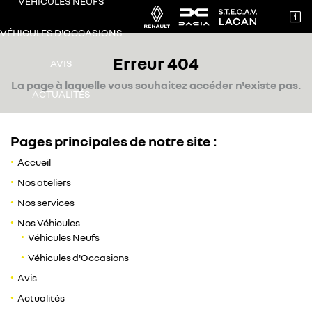
VÉHICULES NEUFS

71 AVENUE DE TOULOUSE
VÉHICULES D'OCCASIONS
31240 L’Union
Erreur 404
05 62 89 01 89
AVIS
La page à laquelle vous souhaitez accéder n'existe pas.
ACTUALITÉS
CONTACT / RDV
Pages principales de notre site :
Accueil
Nos ateliers
Nos services
Adresse email de réception

Nos Véhicules
Véhicules Neufs
Recopier le code ci-contre

Véhicules d'Occasions
Avis
Rafraîchir le captcha

Actualités
Une question