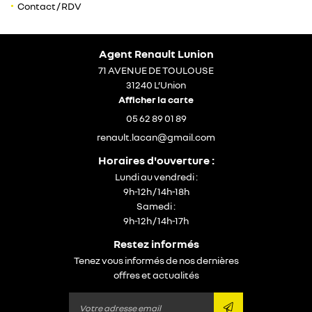
Contact / RDV
05 62 89 01 89
Agent Renault Lunion
En cochant cette case, vous consentez à recevoir nos propositions commerciales
71 AVENUE DE TOULOUSE
à l'adresse email indiqué ci-dessus. Vous pouvez vous désinscrire à tout moment
en utilisant
le formulaire de désinscription
.
31240 L’Union
Afficher la carte
inscription
05 62 89 01 89
Restez infor
Horaires d'ouverture :
inscription newsle
Lundi au vendredi :
9h-12h / 14h-18h
Samedi :
9h-12h / 14h-17h
Restez informés
Tenez vous informés de nos dernières
offres et actualités