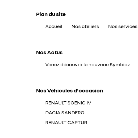
Recopier le code ci-contre

Plan du site
Rafraîchir le captcha

Accueil
Nos ateliers
Nos services
En cochant cette case, vous consentez à recevoir nos propositions comm
l'adresse email indiqué ci-dessus. Vous pouvez vous désinscrire à tout 
utilisant
le formulaire de désinscription
.
Nos Actus
inscription
Venez découvrir le nouveau Symbioz
Nos Véhicules d'occasion
RENAULT SCENIC IV
DACIA SANDERO
RENAULT CAPTUR