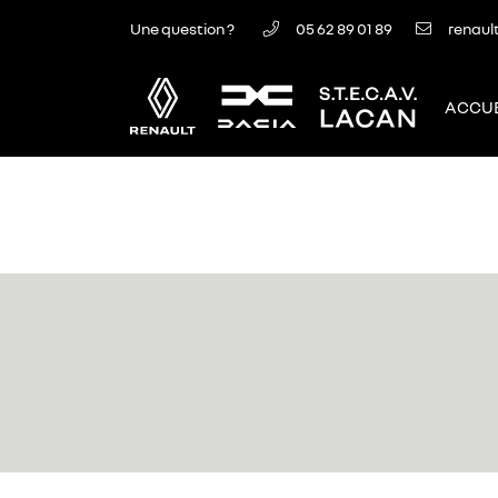
Une question ?
05 62 89 01 89
71 AVENUE DE TOULOUSE
31240 L’Union
ACCUE
05 62 89 01 89
Adresse email de réception
