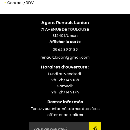
Contact / RDV
05 62 89 01 89
Agent Renault Lunion
En cochant cette case, vous consentez à recevoir nos propositions commerciales
71 AVENUE DE TOULOUSE
à l'adresse email indiqué ci-dessus. Vous pouvez vous désinscrire à tout moment
en utilisant
le formulaire de désinscription
.
31240 L’Union
Afficher la carte
inscription
05 62 89 01 89
Restez infor
Horaires d'ouverture :
inscription newsle
Lundi au vendredi :
9h-12h / 14h-18h
Samedi :
9h-12h / 14h-17h
Restez informés
Tenez vous informés de nos dernières
offres et actualités