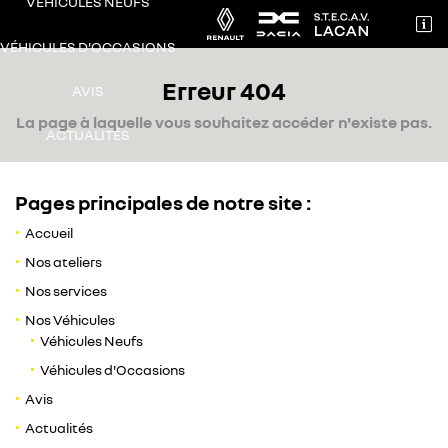
VÉHICULES NEUFS

71 AVENUE DE TOULOUSE
VÉHICULES D'OCCASIONS
31240 L’Union
Erreur 404
05 62 89 01 89
AVIS
La page à laquelle vous souhaitez accéder n'existe pas.
ACTUALITÉS
CONTACT / RDV
Pages principales de notre site :
Accueil
Nos ateliers
Nos services
Adresse email de réception

Nos Véhicules
Véhicules Neufs
Recopier le code ci-contre

Véhicules d'Occasions
Avis
Rafraîchir le captcha

Actualités
Une question