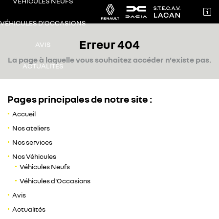
VÉHICULES NEUFS

71 AVENUE DE TOULOUSE
VÉHICULES D'OCCASIONS
31240 L’Union
Erreur 404
05 62 89 01 89
AVIS
La page à laquelle vous souhaitez accéder n'existe pas.
ACTUALITÉS
CONTACT / RDV
Pages principales de notre site :
Accueil
Nos ateliers
Nos services
Adresse email de réception

Nos Véhicules
Véhicules Neufs
Recopier le code ci-contre

Véhicules d'Occasions
Avis
Rafraîchir le captcha

Actualités
Une question