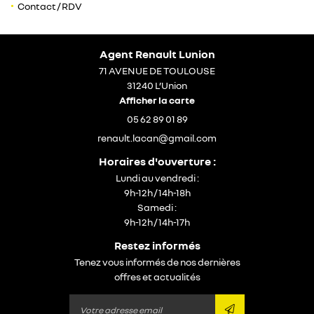
Contact / RDV
05 62 89 01 89
Agent Renault Lunion
En cochant cette case, vous consentez à recevoir nos propositions commerciales
71 AVENUE DE TOULOUSE
à l'adresse email indiqué ci-dessus. Vous pouvez vous désinscrire à tout moment
en utilisant
le formulaire de désinscription
.
31240 L’Union
Afficher la carte
inscription
05 62 89 01 89
Restez infor
Horaires d'ouverture :
inscription newsle
Lundi au vendredi :
9h-12h / 14h-18h
Samedi :
9h-12h / 14h-17h
Restez informés
Tenez vous informés de nos dernières
offres et actualités